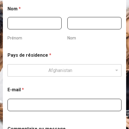
Nom
*
Prénom
Nom
Pays de résidence
*
Afghanistan
E-mail
*
o
o
Commentaire ou message