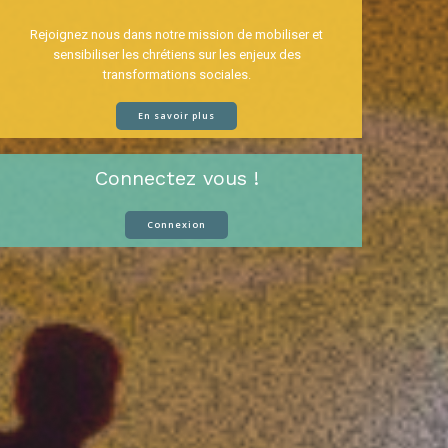
Rejoignez nous dans notre mission de mobiliser et
sensibiliser les chrétiens sur les enjeux des
transformations sociales.
En savoir plus
Connectez vous !
"MON PEUPLE EST DÉTRUIT, PARCE QU'IL LUI MAN
Connexion