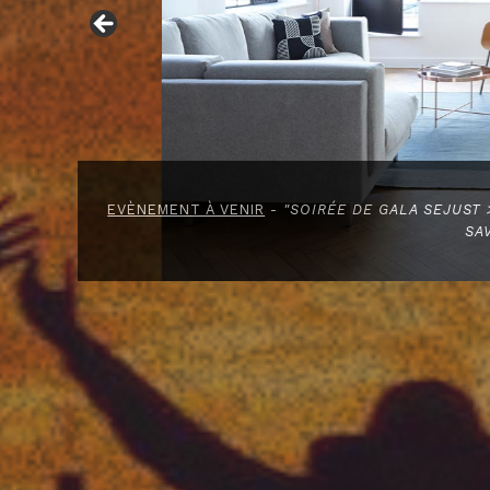
"C’EST PAR LA SAGESSE QU’UNE MAISON EST CON
OUR EN
O