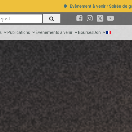
ir : Soirée de gala Sejust 2025 > Cliquer pour en savoir plus
s
Publications
Événements à venir
Bourses
Don