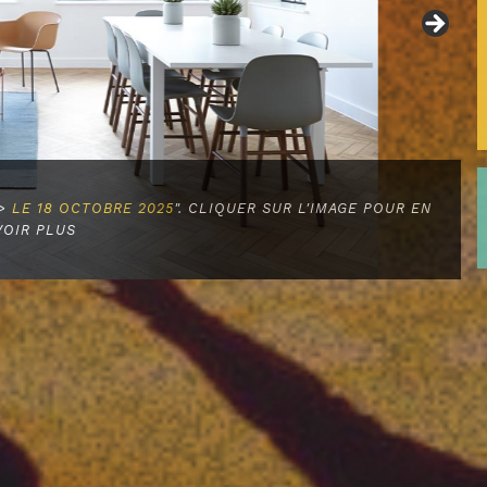
STRUITE ET PAR L’INTELLIGENCE QU’ELLE S’AFFERMIT"
SÉE 4:6